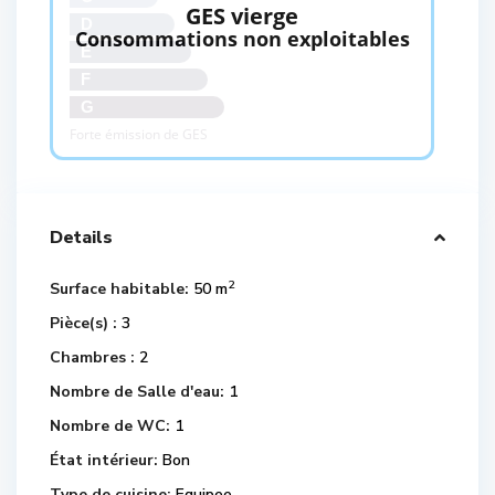
GES vierge
D
Consommations non exploitables
E
F
G
Forte émission de GES
Details
2
Surface habitable:
50 m
Pièce(s) :
3
Chambres :
2
Nombre de Salle d'eau:
1
Nombre de WC:
1
État intérieur:
Bon
Type de cuisine:
Equipee