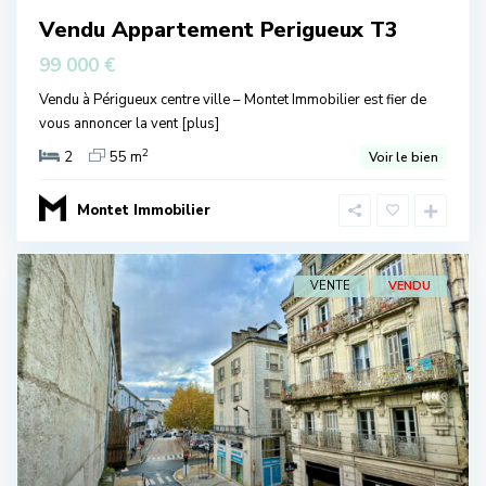
Vendu Appartement Perigueux T3
99 000 €
Vendu à Périgueux centre ville – Montet Immobilier est fier de
vous annoncer la vent
[plus]
2
2
55 m
Voir le bien
Montet Immobilier
VENTE
VENDU