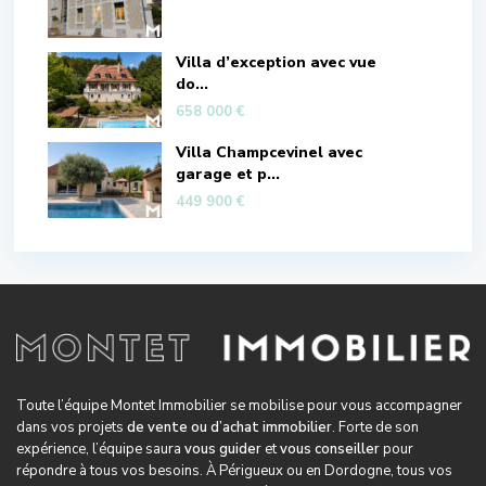
Villa d’exception avec vue
do...
658 000 €
Villa Champcevinel avec
garage et p...
449 900 €
Toute l’équipe Montet Immobilier se mobilise pour vous accompagner
dans vos projets
de vente ou d’achat immobilier
. Forte de son
expérience, l’équipe saura
vous guider
et
vous conseiller
pour
répondre à tous vos besoins. À Périgueux ou en Dordogne, tous vos