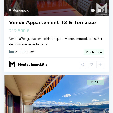
Périgueux
8
Vendu Appartement T3 & Terrasse
212 500 €
Vendu àPérigueux centre historique – Montet Immobilier est fier
de vous annoncer la
[plus]
2
2
90 m
Voir le bien
Montet Immobilier
VENTE