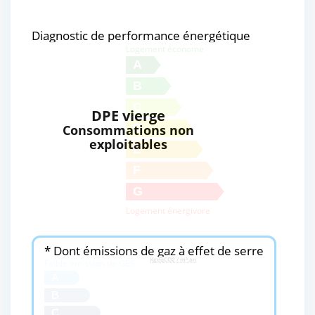
Diagnostic de performance énergétique
Logement économe
A
B
C
DPE vierge
D
Consommations non
exploitables
E
F
G
Logement énergivore
* Dont émissions de gaz à effet de serre
KgéqCO2 / m².an
Faible émission de GES
A
B
C