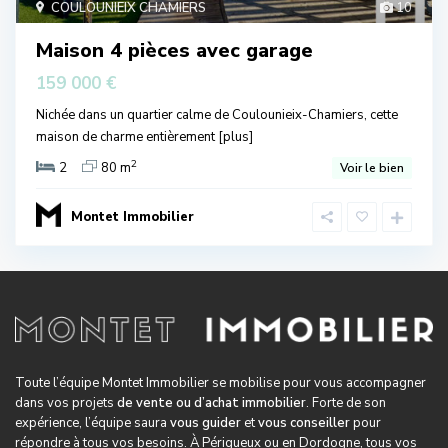
COULOUNIEIX CHAMIERS
10
Maison 4 pièces avec garage
159 000 €
Nichée dans un quartier calme de Coulounieix-Chamiers, cette
maison de charme entièrement
[plus]
2
2
80 m
Voir le bien
Montet Immobilier
Toute l’équipe Montet Immobilier se mobilise pour vous accompagner
dans vos projets
de vente ou d’achat immobilier
. Forte de son
expérience, l’équipe saura
vous guider
et
vous conseiller
pour
répondre à tous vos besoins. À Périgueux ou en Dordogne, tous vos