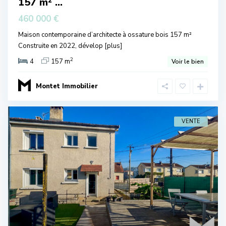
157 m² ...
460 000 €
Maison contemporaine d’architecte à ossature bois 157 m²
Construite en 2022, dévelop
[plus]
2
4
157 m
Voir le bien
Montet Immobilier
VENTE