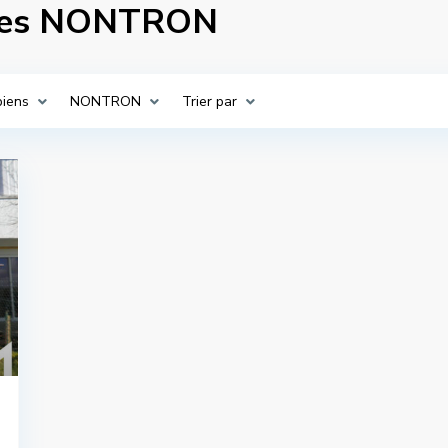
ères NONTRON
biens
NONTRON
Trier par