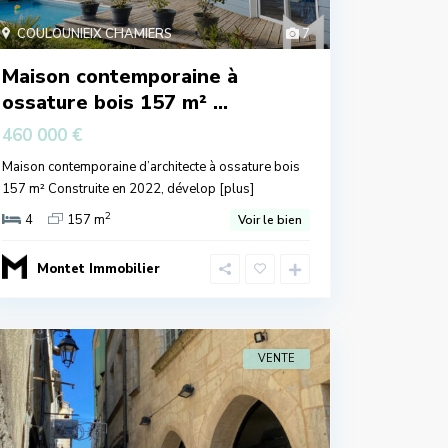
COULOUNIEIX CHAMIERS
7
Maison contemporaine à
ossature bois 157 m² ...
460 000 €
Maison contemporaine d’architecte à ossature bois
157 m² Construite en 2022, dévelop
[plus]
2
4
157 m
Voir le bien
Montet Immobilier
VENTE