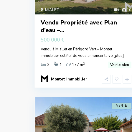
MIALET
10
Vendu Propriété avec Plan
d’eau –...
500 000 €
Vendu à Miallet en Périgord Vert – Montet
Immobilier est fier de vous annoncer la ve
[plus]
2
3
1
177 m
Voir le bien
Montet Immobilier
VENTE