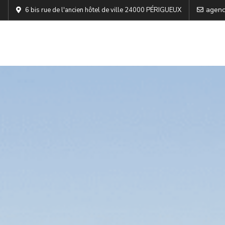
agenc
6 bis rue de l'ancien hôtel de ville 24000 PÉRIGUEUX