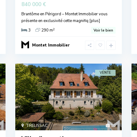
840 000 €
Brantôme en Périgord – Montet Immobilier vous
présente en exclusivité cette magnifiq
[plus]
2
3
290 m
Voir le bien
Montet Immobilier
VENTE
TRELISSAC
10