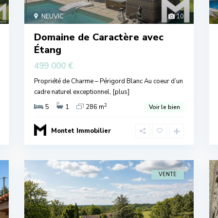
NEUVIC
10
Domaine de Caractère avec
Étang
499 000 €
Propriété de Charme – Périgord Blanc Au coeur d’un
cadre naturel exceptionnel,
[plus]
2
5
1
286 m
Voir le bien
Montet Immobilier
VENTE