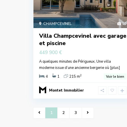
CHAMPCEVINEL
10
Villa Champcevinel avec garage
et piscine
449 900 €
A quelques minutes de Périgueux, Une villa
moderne issue d’une ancienne bergerie où
[plus]
2
4
1
215 m
Voir le bien
Montet Immobilier
1
2
3