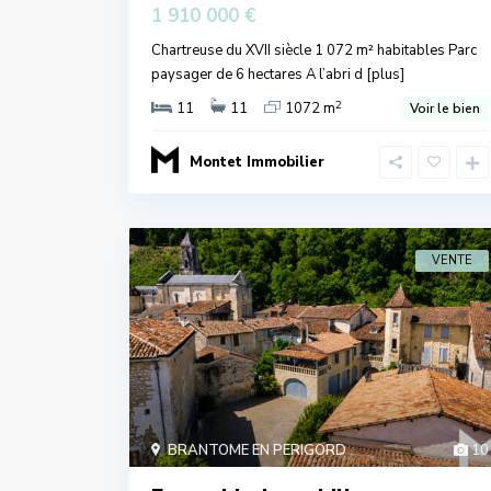
1 910 000 €
Chartreuse du XVII siècle 1 072 m² habitables Parc
paysager de 6 hectares A l’abri d
[plus]
2
11
11
1072 m
Voir le bien
Montet Immobilier
VENTE
BRANTOME EN PERIGORD
10