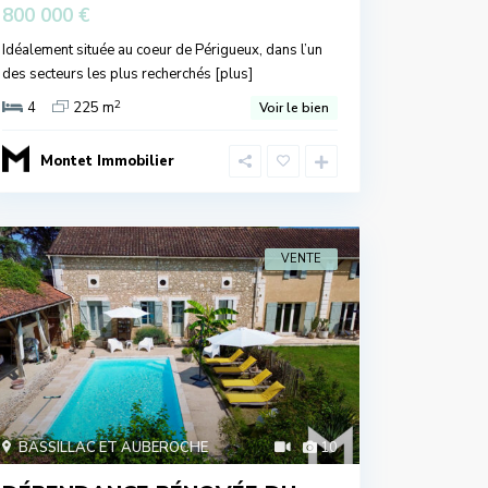
800 000 €
Idéalement située au coeur de Périgueux, dans l’un
des secteurs les plus recherchés
[plus]
2
4
225 m
Voir le bien
Montet Immobilier
VENTE
BASSILLAC ET AUBEROCHE
10