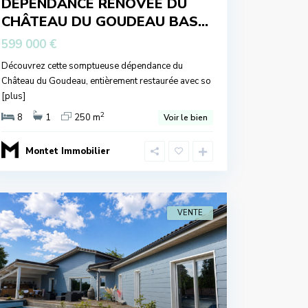
DÉPENDANCE RÉNOVÉE DU
CHÂTEAU DU GOUDEAU BAS...
599 000 €
Découvrez cette somptueuse dépendance du
Château du Goudeau, entièrement restaurée avec so
[plus]
2
8
1
250 m
Voir le bien
Montet Immobilier
VENTE